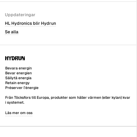
Uppdateringar
HL Hydronics blir Hydrun
Se alla
Bevara energin
Bevar energien
Säilytä energia
Retain energy
Préserver l’énergie
Från Töcksfors till Europa, produkter som håller värmen (eller kylan) kvar
i systemet.
Läs mer om oss