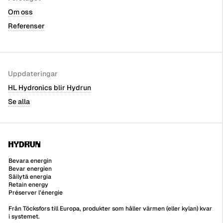
Om oss
Referenser
Uppdateringar
HL Hydronics blir Hydrun
Se alla
Bevara energin
Bevar energien
Säilytä energia
Retain energy
Préserver l’énergie
Från Töcksfors till Europa, produkter som håller värmen (eller kylan) kvar
i systemet.