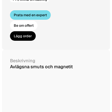
Prata med en expert
Be om offert
Lägg order
Beskrivning
Avlägsna smuts och magnetit