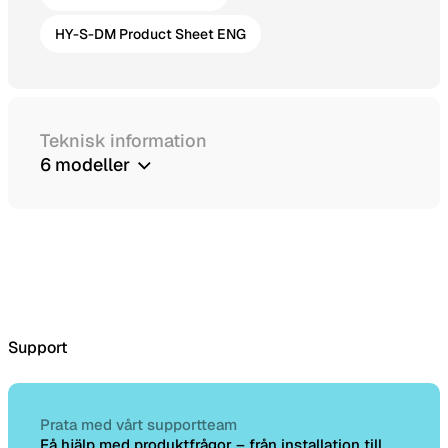
HY-S-DM Product Sheet ENG
Teknisk information
6
modeller
Support
Prata med vårt supportteam
Få hjälp med produktfrågor – från installation till