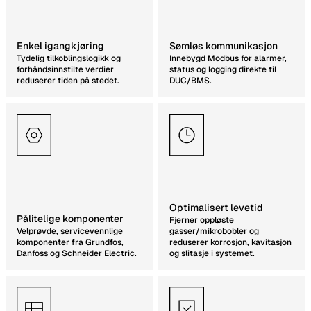
Enkel igangkjøring
Sømløs kommunikasjon
Tydelig tilkoblingslogikk og
Innebygd Modbus for alarmer,
forhåndsinnstilte verdier
status og logging direkte til
reduserer tiden på stedet.
DUC/BMS.
Optimalisert levetid
Pålitelige komponenter
Fjerner oppløste
Velprøvde, servicevennlige
gasser/mikrobobler og
komponenter fra Grundfos,
reduserer korrosjon, kavitasjon
Danfoss og Schneider Electric.
og slitasje i systemet.