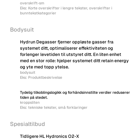
overskrift-sm
Eks: Korte overskrifter i lengre tekster, overskrifter i
bunntekstkategorier
Bodysuit
Hydrun Degasser fjerner oppløste gasser fra
systemet ditt, optimaliserer effektiviteten og
forlenger levetiden til utstyret ditt. En liten enhet
med en stor rolle: hjelper systemet ditt retain energy
og yte med topp ytelse.
bodysuit
Eks: Produktbeskrivelse
Tydelig tilkoblingslogikk og forhåndsinnstilte verdier reduserer
tiden på stedet.
kroppsliten
Eks: tekniske tekster, små forklaringer
Spesialtilbud
Tidligere HL Hydronics O2-X